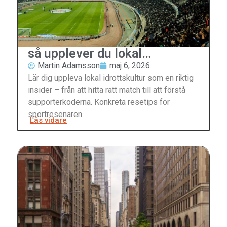
så upplever du lokal
idrottskultur som ett proffs
Martin Adamsson
maj 6, 2026
Lär dig uppleva lokal idrottskultur som en riktig
insider – från att hitta rätt match till att förstå
supporterkoderna. Konkreta resetips för
sportresenären.
Läs vidare