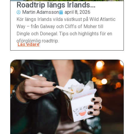
Roadtrip längs Irlands
västkust
Martin Adamsson
april 8, 2026
Kör längs Irlands vilda västkust på Wild Atlantic
Way – från Galway och Cliffs of Moher till
Dingle och Donegal. Tips och highlights för en
oförglömlig roadtrip.
Läs vidare