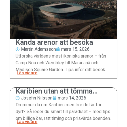
Kända arenor att besöka
Martin Adamsson
mars 15, 2026
Utforska världens mest ikoniska arenor – från
Camp Nou och Wembley till Maracanã och
Madison Square Garden. Tips inför ditt besök.
Läs vidare
Karibien utan att tömma
plånboken
Josefin Nilsson
mars 14, 2026
Drömmer du om Karibien men tror det är för
dyrt? Så reser du smart till paradiset – med tips
om billiga öar, rätt timing och prisvärda boenden.
Läs vidare