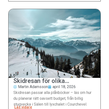
Skidresan för olika
plånböcker
Martin Adamsson
april 18, 2026
Skidresan passar alla plånböcker – läs om hur
du planerar rätt oavsett budget, från billig
stugvecka i Sälen till lyxchalet i Courchevel.
Läs vidare