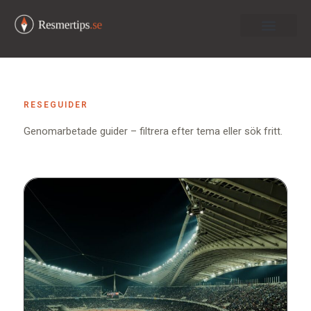
Om oss
RESEGUIDER
Genomarbetade guider – filtrera efter tema eller sök fritt.