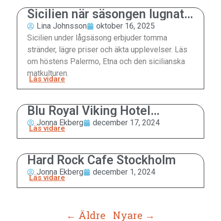
Sicilien när säsongen lugnat
sig
Lina Johnsson
oktober 16, 2025
Sicilien under lågsäsong erbjuder tomma
stränder, lägre priser och äkta upplevelser. Läs
om höstens Palermo, Etna och den sicilianska
matkulturen.
Läs vidare
Blu Royal Viking Hotel
Stockholm
Jonna Ekberg
december 17, 2024
Läs vidare
Hard Rock Cafe Stockholm
Jonna Ekberg
december 1, 2024
Läs vidare
← Äldre
Nyare →