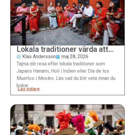
Lokala traditioner värda att
tajma resan efter
Klas Andersson
maj 28, 2026
Tajma din resa efter lokala traditioner som
Japans Hanami, Holi i Indien eller Día de los
Muertos i Mexiko. Läs vad du bör veta innan du
bokar.
Läs vidare