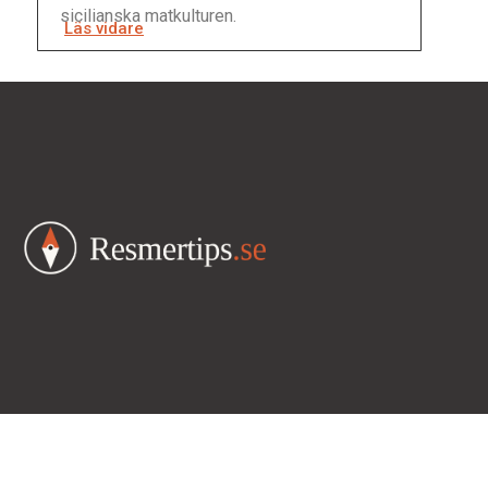
sicilianska matkulturen.
Läs vidare