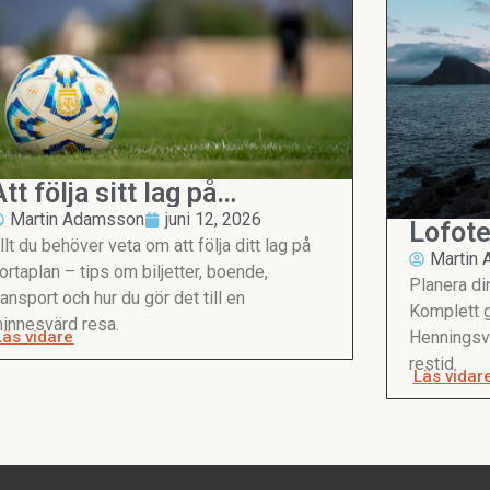
Att följa sitt lag på
bortaplan
Martin Adamsson
juni 12, 2026
Lofote
llt du behöver veta om att följa ditt lag på
Martin
ortaplan – tips om biljetter, boende,
Planera din
ransport och hur du gör det till en
Komplett g
innesvärd resa.
Läs vidare
Henningsvæ
restid.
Läs vidar