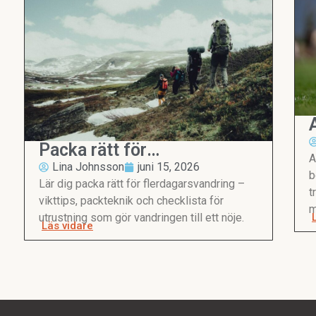
Packa rätt för
A
flerdagarsvandring
Lina Johnsson
juni 15, 2026
b
Lär dig packa rätt för flerdagarsvandring –
t
vikttips, packteknik och checklista för
m
utrustning som gör vandringen till ett nöje.
Läs vidare