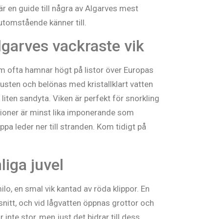
är en guide till några av Algarves mest
å utomstående känner till.
garves vackraste vik
om ofta hamnar högt på listor över Europas
 kusten och belönas med kristallklart vatten
iten sandyta. Viken är perfekt för snorkling
ioner är minst lika imponerande som
ppa leder ner till stranden. Kom tidigt på
iga juvel
ilo, en smal vik kantad av röda klippor. En
nitt, och vid lågvatten öppnas grottor och
 inte stor, men just det bidrar till dess