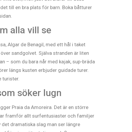
det till en bra plats för barn. Boka båtturer
sidan.
 alla vill se
, Algar de Benagil, med ett hål i taket
 över sandgolvet. Själva stranden är liten
ttan – som du bara når med kajak, sup-bräda
örer längs kusten erbjuder guidade turer.
turister.
 som söker lugn
ligger Praia da Amoreira. Det är en större
r framför allt surfentusiaster och familjer
av det dramatiska slag man ser längre