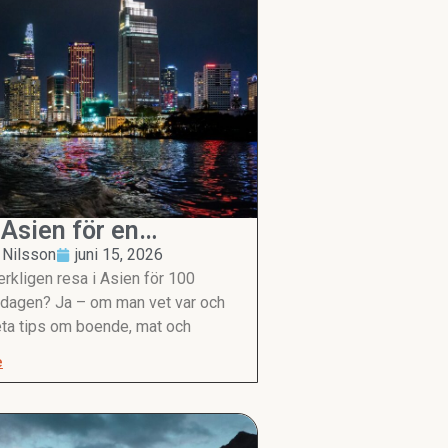
 Asien för en
ing om dagen
 Nilsson
juni 15, 2026
rkligen resa i Asien för 100
 dagen? Ja – om man vet var och
eta tips om boende, mat och
e