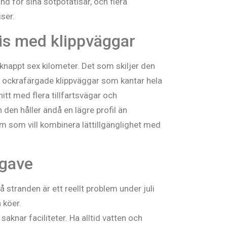
nd för sina sötpotatisar, och flera
iser.
vis med klippväggar
 knappt sex kilometer. Det som skiljer den
h ockrafärgade klippväggar som kantar hela
itt med flera tillfartsvägar och
den håller ändå en lägre profil än
em som vill kombinera lättillgänglighet med
lgave
stranden är ett reellt problem under juli
 köer.
aknar faciliteter. Ha alltid vatten och