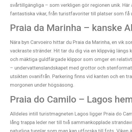
svårtillgängliga – som verkligen gör regionen unik. Här 
fantastiska vikar, från turistfavoriter till platser som f
Praia da Marinha – kanske Al
Nära byn Carvoeiro hittar du Praia da Marinha, en vik s
vackraste stränder. Hit tar du dig via en klippväg längs
och mäktiga guldfärgade klippor som omger en relativt l
– undervattenslandskapet med grottor och stenformat
utsikten ovanifrån. Parkering finns vid kanten och en tra
morgonen under högsäsong.
Praia do Camilo – Lagos heml
Alldeles intill turistmagneten Lagos ligger Praia do Cam
lång trappa leder ner till två sammankopplade strandavs
naturliga tunnlar som man kan utforska till fots. Viken är