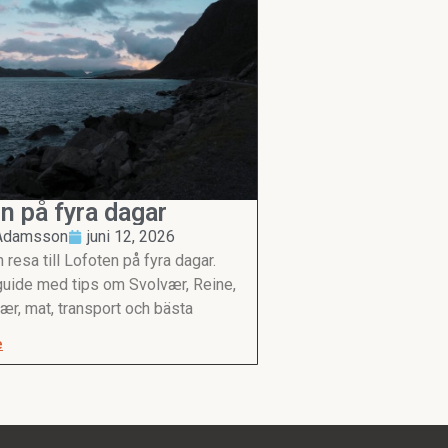
n på fyra dagar
 Adamsson
juni 12, 2026
 resa till Lofoten på fyra dagar.
uide med tips om Svolvær, Reine,
r, mat, transport och bästa
e