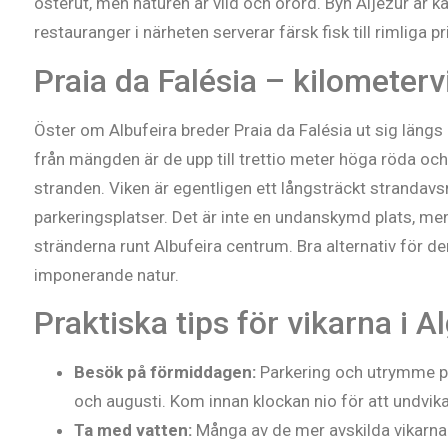
österut, men naturen är vild och orörd. Byn Aljezur är kä
restauranger i närheten serverar färsk fisk till rimliga pr
Praia da Falésia – kilometer
Öster om Albufeira breder Praia da Falésia ut sig längs
från mängden är de upp till trettio meter höga röda oc
stranden. Viken är egentligen ett långsträckt strandavsn
parkeringsplatser. Det är inte en undanskymd plats, men 
stränderna runt Albufeira centrum. Bra alternativ för d
imponerande natur.
Praktiska tips för vikarna i A
Besök på förmiddagen:
Parkering och utrymme på 
och augusti. Kom innan klockan nio för att undvika
Ta med vatten:
Många av de mer avskilda vikarna s