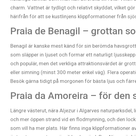
charm. Vattnet är tydligt och relativt skyddat, vilket gör 
härifrån för att se kustlinjens klippformationer från sjö
Praia de Benagil – grottan som
Benagil är kanske mest känd för sin berömda havsgrottsa
som släpper in ljuset och formar ett naturligt ljusskepp
och populär, men det verkliga attraktionsvärdet är gro
eller simning (minst 300 meter enkel väg). Flera operat
Besök gärna tidigt på morgonen för bästa ljus och färre 
Praia da Amoreira – för den
Längre västerut, nära Aljezur i Algarves naturparksdel, 
och mer öppen strand vid en flodmynning, och den locka
som vill ha mer plats. Här finns inga klippformationer 