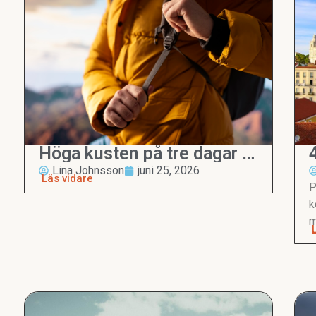
Höga kusten på tre dagar –
den perfekta reseguiden
Lina Johnsson
juni 25, 2026
Läs vidare
P
k
m