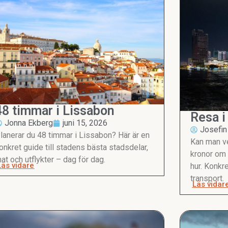
48 timmar i Lissabon
Resa i
Jonna Ekberg
juni 15, 2026
hundr
Josefin
lanerar du 48 timmar i Lissabon? Här är en
Kan man ve
onkret guide till stadens bästa stadsdelar,
kronor om
at och utflykter – dag för dag.
Läs vidare
hur. Konkr
transport.
Läs vidar