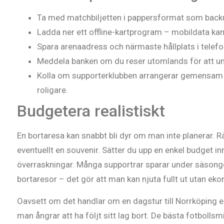
Ta med matchbiljetten i pappersformat som backu
Ladda ner ett offline-kartprogram – mobildata kan
Spara arenaadress och närmaste hållplats i telefo
Meddela banken om du reser utomlands för att und
Kolla om supporterklubben arrangerar gemensam re
roligare.
Budgetera realistiskt
En bortaresa kan snabbt bli dyr om man inte planerar. R
eventuellt en souvenir. Sätter du upp en enkel budget i
överraskningar. Många supportrar sparar under säsongen 
bortaresor – det gör att man kan njuta fullt ut utan ek
Oavsett om det handlar om en dagstur till Norrköping ell
man ångrar att ha följt sitt lag bort. De bästa fotbolls