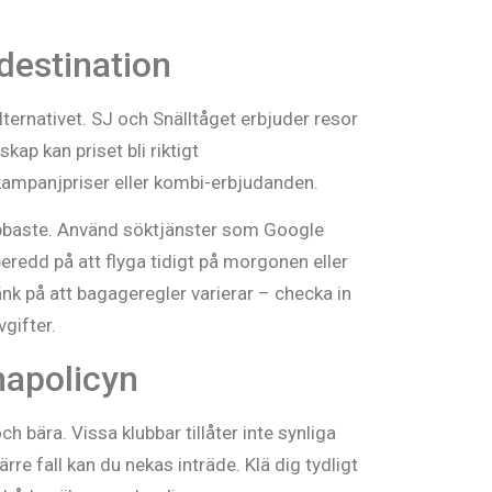
destination
lternativet. SJ och Snälltåget erbjuder resor
kap kan priset bli riktigt
e kampanjpriser eller kombi-erbjudanden.
nabbaste. Använd söktjänster som Google
beredd på att flyga tidigt på morgonen eller
 Tänk på att bagageregler varierar – checka in
vgifter.
napolicyn
h bära. Vissa klubbar tillåter inte synliga
e fall kan du nekas inträde. Klä dig tydligt