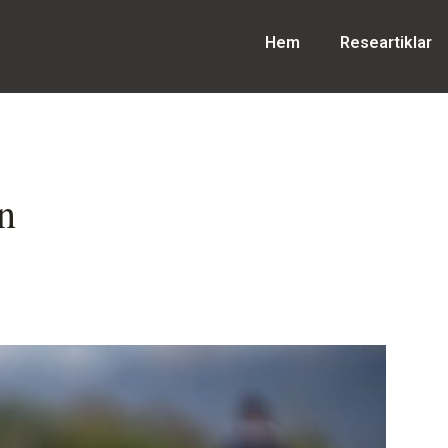
Hem
Researtiklar
an