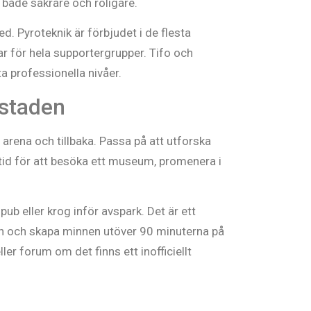
är både säkrare och roligare.
ed. Pyroteknik är förbjudet i de flesta
ar för hela supportergrupper. Tifo och
a professionella nivåer.
 staden
ll arena och tillbaka. Passa på att utforska
tid för att besöka ett museum, promenera i
ub eller krog inför avspark. Det är ett
en och skapa minnen utöver 90 minuterna på
er forum om det finns ett inofficiellt