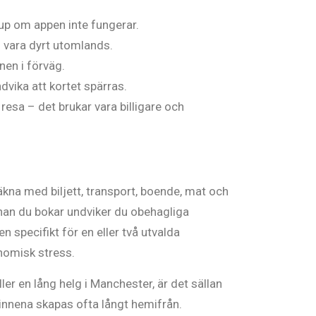
p om appen inte fungerar.
 vara dyrt utomlands.
nen i förväg.
vika att kortet spärras.
sa – det brukar vara billigare och
äkna med biljett, transport, boende, mat och
nnan du bokar undviker du obehagliga
specifikt för en eller två utvalda
onomisk stress.
er en lång helg i Manchester, är det sällan
minnena skapas ofta långt hemifrån.