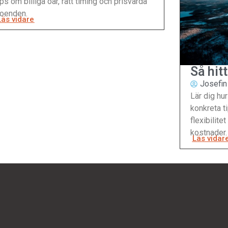
ips om billiga öar, rätt timing och prisvärda
oenden.
Läs vidare
Så hitt
flygen
Josefin
Lär dig hur
konkreta t
flexibilite
kostnader.
Läs vidar