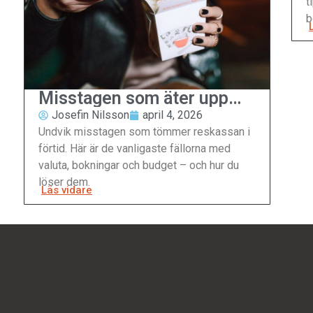
t
b
Misstagen som äter upp
din reskassa
Josefin Nilsson
april 4, 2026
Undvik misstagen som tömmer reskassan i
förtid. Här är de vanligaste fällorna med
valuta, bokningar och budget – och hur du
löser dem.
Läs vidare