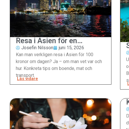
Resa i Asien för en
hundring om dagen
Josefin Nilsson
juni 15, 2026
Kan man verkligen resa i Asien för 100
U
kronor om dagen? Ja – om man vet var och
o
hur. Konkreta tips om boende, mat och
B
transport.
Läs vidare
s
D
d