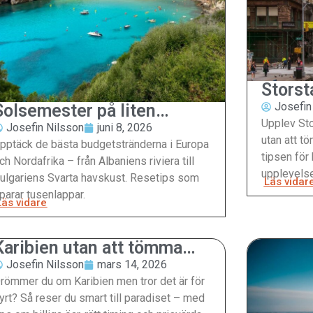
Storst
Josefin
Solsemester på liten
Upplev St
budget – de bästa
Josefin Nilsson
juni 8, 2026
utan att t
stränderna som inte kostar
pptäck de bästa budgetstränderna i Europa
tipsen för
en förmögenhet
ch Nordafrika – från Albaniens riviera till
upplevelse
ulgariens Svarta havskust. Resetips som
Läs vidar
parar tusenlappar.
Läs vidare
Karibien utan att tömma
plånboken
Josefin Nilsson
mars 14, 2026
römmer du om Karibien men tror det är för
yrt? Så reser du smart till paradiset – med