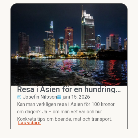
Resa i Asien för en hundring
om dagen
Josefin Nilsson
juni 15, 2026
Kan man verkligen resa i Asien för 100 kronor
om dagen? Ja – om man vet var och hur.
Konkreta tips om boende, mat och transport.
Läs vidare