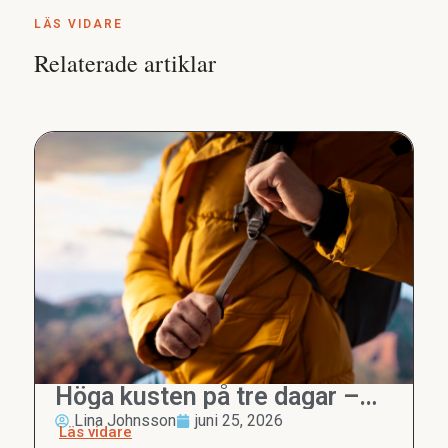
LÄS VIDARE
Relaterade artiklar
Höga kusten på tre dagar –
den perfekta reseguiden
Lina Johnsson
juni 25, 2026
Läs vidare