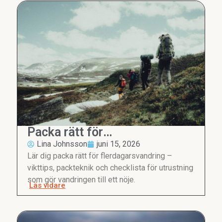
Packa rätt för
flerdagarsvandring
Lina Johnsson
juni 15, 2026
Lär dig packa rätt för flerdagarsvandring –
vikttips, packteknik och checklista för utrustning
som gör vandringen till ett nöje.
Läs vidare