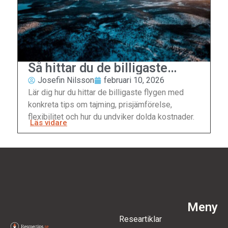
Så hittar du de billigaste
flygen
Josefin Nilsson
februari 10, 2026
Lär dig hur du hittar de billigaste flygen med
konkreta tips om tajming, prisjämförelse,
flexibilitet och hur du undviker dolda kostnader.
Läs vidare
Meny
Researtiklar