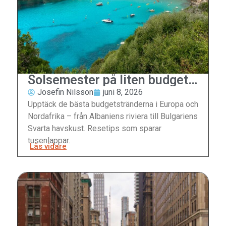
Solsemester på liten budget
– de bästa stränderna som
Josefin Nilsson
juni 8, 2026
inte kostar en förmögenhet
Upptäck de bästa budgetstränderna i Europa och
Nordafrika – från Albaniens riviera till Bulgariens
Svarta havskust. Resetips som sparar
tusenlappar.
Läs vidare