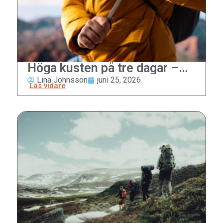
Höga kusten på tre dagar –
den perfekta reseguiden
Lina Johnsson
juni 25, 2026
Läs vidare