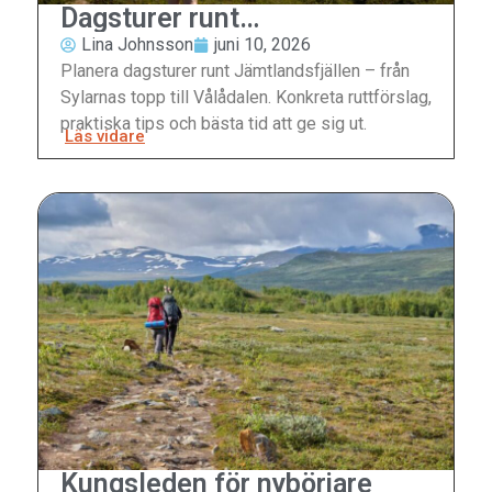
Dagsturer runt
Jämtlandsfjällen
Lina Johnsson
juni 10, 2026
Planera dagsturer runt Jämtlandsfjällen – från
Sylarnas topp till Vålådalen. Konkreta ruttförslag,
praktiska tips och bästa tid att ge sig ut.
Läs vidare
Kungsleden för nybörjare