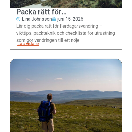
Packa rätt för
flerdagarsvandring
Lina Johnsson
juni 15, 2026
Lär dig packa rätt för flerdagarsvandring –
vikttips, packteknik och checklista för utrustning
som gör vandringen till ett nöje.
Läs vidare