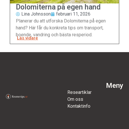
Dolomiterna på egen hand
Lina Johnsson
februari 11, 2026
Planerar du att utforska Dolomiterna på egen
hand? Här får du konkreta tips om transport,
boende, vandring och bästa resperiod.
Läs vidare
Meny
Researtiklar
Om oss
Kontaktinfo